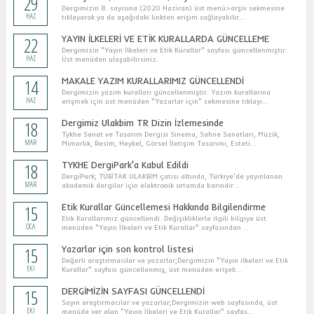
29
Dergimizin 8. sayısına (2020 Haziran) üst menü>arşiv sekmesine
HAZ
tıklayarak ya da aşağıdaki linkten erişim sağlayabilir...
22
YAYIN İLKELERİ VE ETİK KURALLARDA GÜNCELLEME
Dergimizin "Yayın İlkeleri ve Etik Kurallar" sayfası güncellenmiştir.
HAZ
Üst menüden ulaşabilirsiniz.
14
MAKALE YAZIM KURALLARIMIZ GÜNCELLENDİ
Dergimizin yazım kuralları güncellenmiştir. Yazım kurallarına
HAZ
erişmek için üst menüden "Yazarlar için" sekmesine tıklayı...
18
Dergimiz Ulakbim TR Dizin İzlemesinde
Tykhe Sanat ve Tasarım Dergisi Sinema, Sahne Sanatları, Müzik,
MAR
Mimarlık, Resim, Heykel, Görsel İletişim Tasarımı, Esteti...
18
TYKHE DergiPark'a Kabul Edildi
DergiPark; TÜBİTAK ULAKBİM çatısı altında, Türkiye'de yayınlanan
MAR
akademik dergiler için elektronik ortamda barındır...
15
Etik Kurallar Güncellemesi Hakkında Bilgilendirme
Etik Kurallarımız güncellendi. Değişikliklerle ilgili bilgiye üst
OCA
menüden "Yayın İlkeleri ve Etik Kurallar" sayfasından ...
15
Yazarlar için son kontrol listesi
Değerli araştırmacılar ve yazarlar;Dergimizin "Yayın ilkeleri ve Etik
EKI
Kurallar" sayfası güncellenmiş, üst menüden erişeb...
15
DERGİMİZİN SAYFASI GÜNCELLENDİ
Sayın araştırmacılar ve yazarlar;Dergimizin web sayfasında, üst
EKI
menüde yer alan "Yayın İlkeleri ve Etik Kurallar" sayfas...