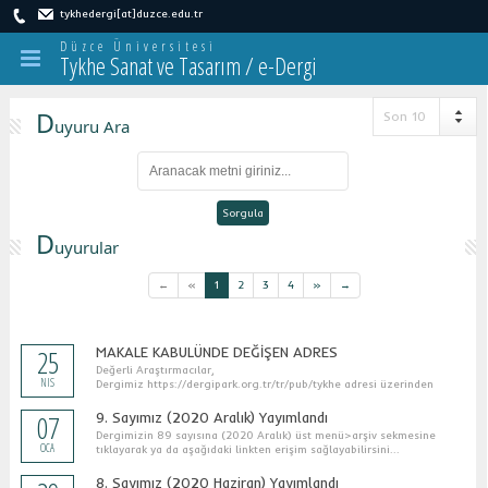
tykhedergi[at]duzce.edu.tr
Düzce Üniversitesi
Tykhe Sanat ve Tasarım / e-Dergi
D
Son 10
uyuru Ara
Sorgula
D
uyurular
←
«
1
2
3
4
»
→
25
MAKALE KABULÜNDE DEĞİŞEN ADRES
Değerli Araştırmacılar,
NIS
Dergimiz https://dergipark.org.tr/tr/pub/tykhe adresi üzerinden
makale kabulüne başlamıştır. Bun...
07
9. Sayımız (2020 Aralık) Yayımlandı
Dergimizin 89 sayısına (2020 Aralık) üst menü>arşiv sekmesine
OCA
tıklayarak ya da aşağıdaki linkten erişim sağlayabilirsini...
8. Sayımız (2020 Haziran) Yayımlandı