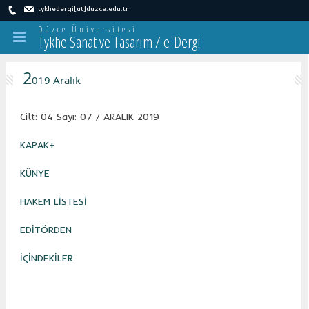
tykhedergi[at]duzce.edu.tr
Düzce Üniversitesi
Tykhe Sanat ve Tasarım / e-Dergi
2
019 Aralık
Cilt: 04 Sayı: 07 / ARALIK 2019
KAPAK+
KÜNYE
HAKEM LİSTESİ
EDİTÖRDEN
İÇİNDEKİLER