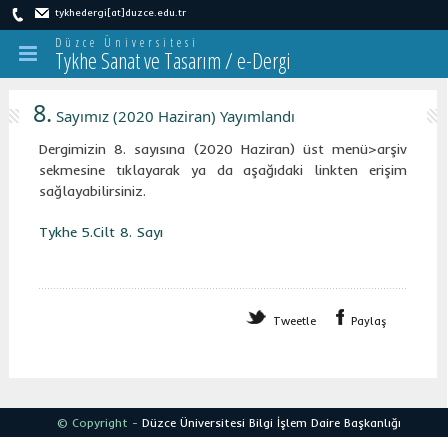
tykhedergi[at]duzce.edu.tr
Düzce Üniversitesi
Tykhe Sanat ve Tasarım / e-Dergi
8.
Sayımız (2020 Haziran) Yayımlandı
Dergimizin 8. sayısına (2020 Haziran) üst menü>arşiv
sekmesine tıklayarak ya da aşağıdaki linkten erişim
sağlayabilirsiniz.
Tykhe 5.Cilt 8. Sayı
Tweetle
Paylaş
© Copyright -
Düzce Üniversitesi
Bilgi İşlem Daire Başkanlığı