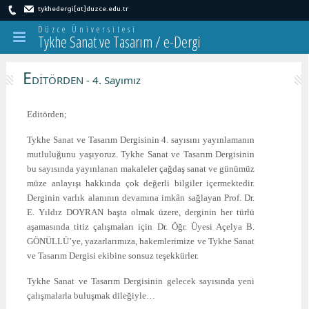
tykhedergi[at]duzce.edu.tr
Düzce Üniversitesi
Tykhe Sanat ve Tasarım / e-Dergi
E
DİTÖRDEN - 4. Sayımız
Editörden;
Tykhe Sanat ve Tasarım Dergisinin 4. sayısını yayınlamanın
mutluluğunu yaşıyoruz. Tykhe Sanat ve Tasarım Dergisinin
bu sayısında yayınlanan makaleler çağdaş sanat ve günümüz
müze anlayışı hakkında çok değerli bilgiler içermektedir.
Derginin varlık alanının devamına imkân sağlayan Prof. Dr.
E. Yıldız DOYRAN başta olmak üzere, derginin her türlü
aşamasında titiz çalışmaları için Dr. Öğr. Üyesi Açelya B.
GÖNÜLLÜ’ye, yazarlarımıza, hakemlerimize ve Tykhe Sanat
ve Tasarım Dergisi ekibine sonsuz teşekkürler.
Tykhe Sanat ve Tasarım Dergisinin gelecek sayısında yeni
çalışmalarla buluşmak dileğiyle…