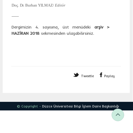
Doç. Dr. Burhan YILMAZ/
Editör
------
Dergimizin 4. sayısına, üst menüdeki
arşiv >
HAZİRAN 2018
sekmesinden ulaşabilirsiniz.
Tweetle
Paylaş
© Copyright -
Düzce Üniversitesi
Bilgi İşlem Daire Başkanlığı