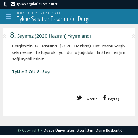
tykhedergi[at]duzce.edu.tr
Düzce Üniversitesi
Tykhe Sanat ve Tasarım / e-Dergi
8.
Sayımız (2020 Haziran) Yayımlandı
Dergimizin 8. sayısına (2020 Haziran) üst menü>arşiv
sekmesine tıklayarak ya da aşağıdaki linkten erişim
sağlayabilirsiniz.
Tykhe 5.Cilt 8. Sayı
Tweetle
Paylaş
© Copyright -
Düzce Üniversitesi
Bilgi İşlem Daire Başkanlığı