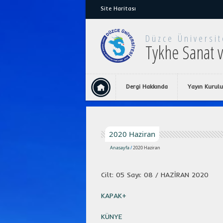
Site Haritası
Düzce Üniversit
Tykhe Sanat v
Dergi Hakkında
Yayın Kurulu
2020 Haziran
Anasayfa
/
2020 Haziran
Cilt: 05 Sayı: 08 / HAZİRAN 2020
KAPAK+
KÜNYE