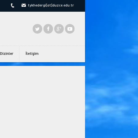
tykhedergi[at]duzce.edu.tr
Dizinler
İletişim