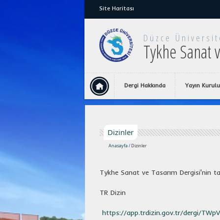
Site Haritası
Düzce Üniversit
Tykhe Sanat v
Dergi Hakkında
Yayın Kurulu
Dizinler
Anasayfa
/
Dizinler
Tykhe Sanat ve Tasarım Dergisi'nin tar
TR Dizin
https://app.trdizin.gov.tr/dergi/TW