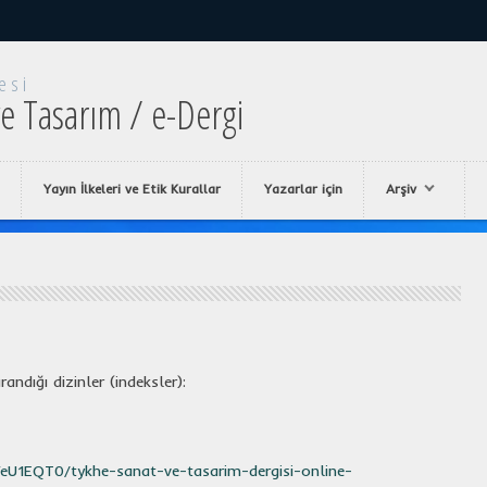
esi
e Tasarım / e-Dergi
Yayın İlkeleri ve Etik Kurallar
Yazarlar için
Arşiv
andığı dizinler (indeksler):
pVeU1EQT0/tykhe-sanat-ve-tasarim-dergisi-online-