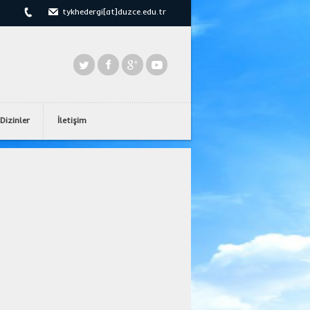
tykhedergi[at]duzce.edu.tr
Dizinler
İletişim