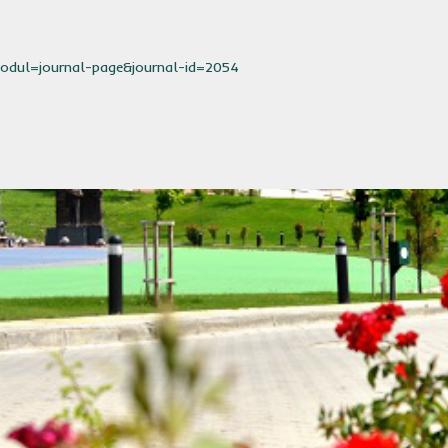
?modul=journal-page&journal-id=2054