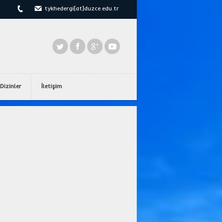
tykhedergi[at]duzce.edu.tr
Dizinler
İletişim