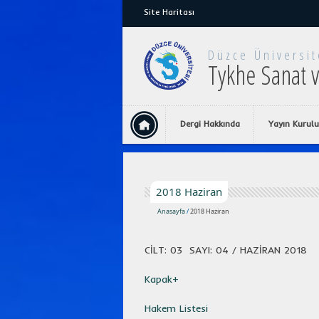
Site Haritası
Düzce Üniversit
Tykhe Sanat v
Dergi Hakkında
Yayın Kurulu
2018 Haziran
Anasayfa
/
2018 Haziran
CİLT: 03 SAYI: 04 / HAZİRAN 2018
Kapak+
Hakem Listesi