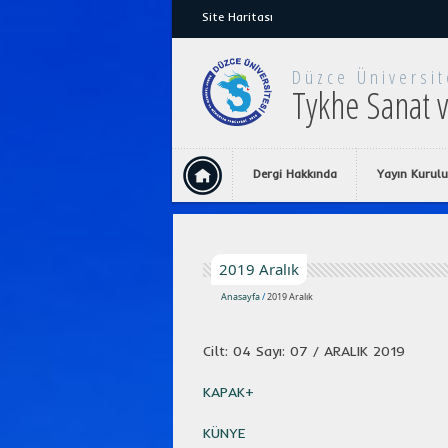
Site Haritası
Düzce Üniversit
Tykhe Sanat v
Dergi Hakkında
Yayın Kurulu
2019 Aralık
Anasayfa
/
2019 Aralık
Cilt: 04 Sayı: 07 / ARALIK 2019
KAPAK+
KÜNYE