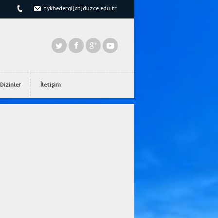
tykhedergi[at]duzce.edu.tr
Dizinler
İletişim